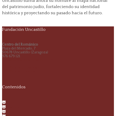
Uncastillo suma ahora su nombre al mapa nacional
del patrimonio judío, fortaleciendo su identidad
histórica y proyectando su pasado hacia el futuro.
Fundación Uncastillo
Centro del Románico
Plaza del Mercado, 7
50678 Uncastillo (Zaragoza)
976 679 121
info@fundacionuncastillo.com
> Política de privacidad
> Política de cookies
Contenidos
Inicio
Historia
Espacios