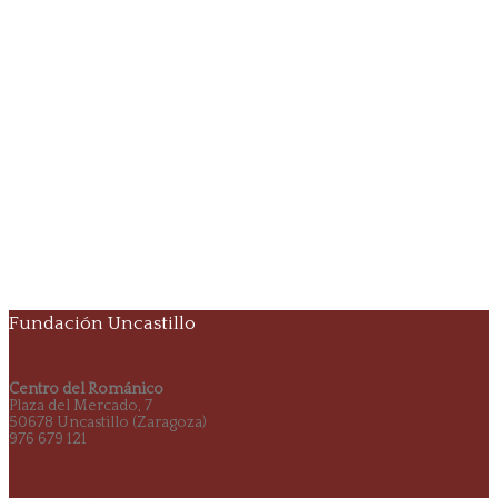
Fundación Uncastillo
Centro del Románico
Plaza del Mercado, 7
50678 Uncastillo (Zaragoza)
976 679 121
info@fundacionuncastillo.com
> Política de privacidad