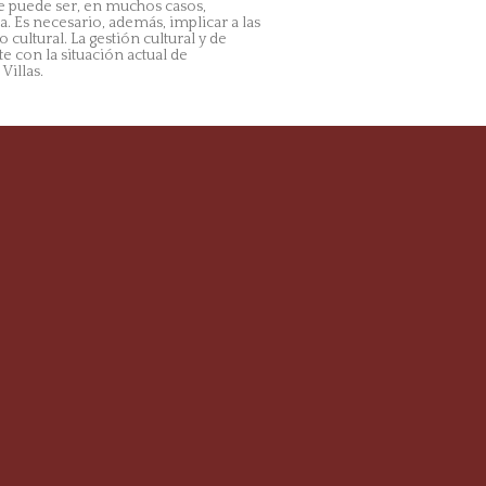
e puede ser, en muchos casos,
. Es necesario, además, implicar a las
cultural. La gestión cultural y de
 con la situación actual de
Villas.