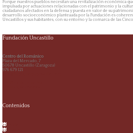
Porque nuestros pueblos necesitan una revitalización económica qu
impulsada por actuaciones relacionadas con el patrimonio y la cultura
ciudadanos afectados en la defensa y puesta en valor de su patrimonio 
desarrollo socioeconómico planteaada por la Fundación es coherente
Uncastillos y sus habitantes, con su entorno y la comarca de las Cinco 
Fundación Uncastillo
Centro del Románico
Plaza del Mercado, 7
50678 Uncastillo (Zaragoza)
976 679 121
info@fundacionuncastillo.com
> Política de privacidad
> Política de cookies
Contenidos
Inicio
Historia