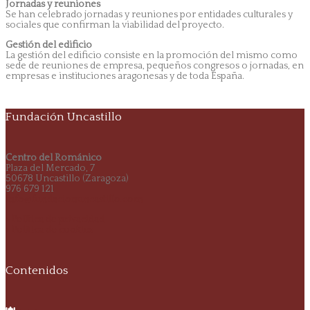
Jornadas y reuniones
Se han celebrado jornadas y reuniones por entidades culturales y
sociales que confirman la viabilidad del proyecto.
Gestión del edificio
La gestión del edificio consiste en la promoción del mismo como
sede de reuniones de empresa, pequeños congresos o jornadas, en
empresas e instituciones aragonesas y de toda España.
Fundación Uncastillo
Centro del Románico
Plaza del Mercado, 7
50678 Uncastillo (Zaragoza)
976 679 121
info@fundacionuncastillo.com
> Política de privacidad
> Política de cookies
Contenidos