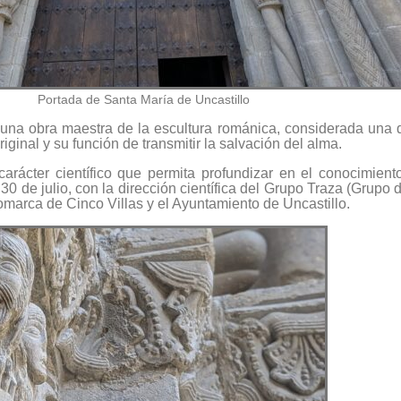
Portada de Santa María de Uncastillo
s una obra maestra de la escultura románica, considerada una
iginal y su función de transmitir la salvación del alma.
 carácter científico que permita profundizar en el conocimie
 30 de julio, con la dirección científica del Grupo Traza (Grupo
omarca de Cinco Villas y el Ayuntamiento de Uncastillo.