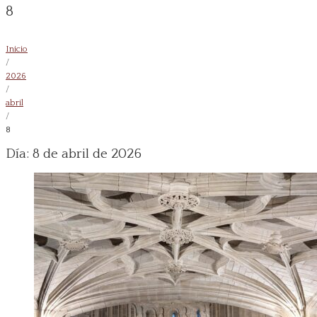
8
Inicio
/
2026
/
abril
/
8
Día:
8 de abril de 2026