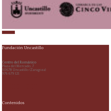
Ver más
Fundación Uncastillo
Centro del Románico
Plaza del Mercado, 7
50678 Uncastillo (Zaragoza)
976 679 121
info@fundacionuncastillo.com
> Política de privacidad
> Política de cookies
Contenidos